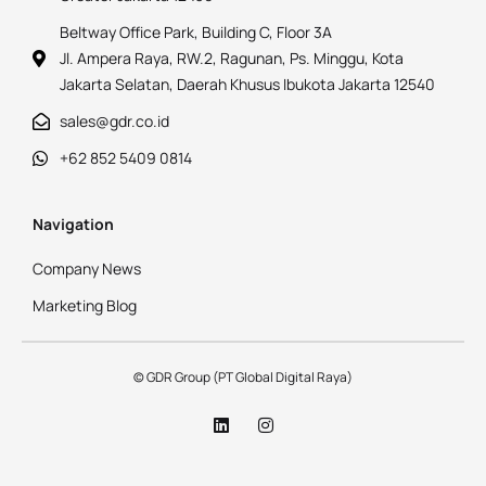
Beltway Office Park, Building C, Floor 3A
Jl. Ampera Raya, RW.2, Ragunan, Ps. Minggu, Kota
Jakarta Selatan, Daerah Khusus Ibukota Jakarta 12540
sales@gdr.co.id
+62 852 5409 0814
Navigation
Company News
Marketing Blog
© GDR Group (PT Global Digital Raya)
L
I
i
n
n
s
k
t
e
a