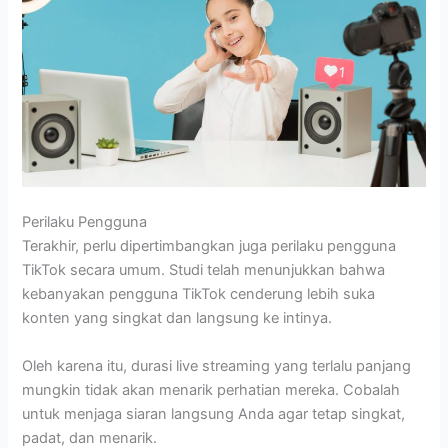
Perilaku Pengguna
Terakhir, perlu dipertimbangkan juga perilaku pengguna
TikTok secara umum. Studi telah menunjukkan bahwa
kebanyakan pengguna TikTok cenderung lebih suka
konten yang singkat dan langsung ke intinya.
Oleh karena itu, durasi live streaming yang terlalu panjang
mungkin tidak akan menarik perhatian mereka. Cobalah
untuk menjaga siaran langsung Anda agar tetap singkat,
padat, dan menarik.