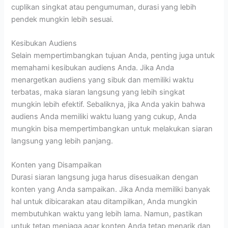
cuplikan singkat atau pengumuman, durasi yang lebih
pendek mungkin lebih sesuai.
Kesibukan Audiens
Selain mempertimbangkan tujuan Anda, penting juga untuk
memahami kesibukan audiens Anda. Jika Anda
menargetkan audiens yang sibuk dan memiliki waktu
terbatas, maka siaran langsung yang lebih singkat
mungkin lebih efektif. Sebaliknya, jika Anda yakin bahwa
audiens Anda memiliki waktu luang yang cukup, Anda
mungkin bisa mempertimbangkan untuk melakukan siaran
langsung yang lebih panjang.
Konten yang Disampaikan
Durasi siaran langsung juga harus disesuaikan dengan
konten yang Anda sampaikan. Jika Anda memiliki banyak
hal untuk dibicarakan atau ditampilkan, Anda mungkin
membutuhkan waktu yang lebih lama. Namun, pastikan
untuk tetap menjaga agar konten Anda tetap menarik dan