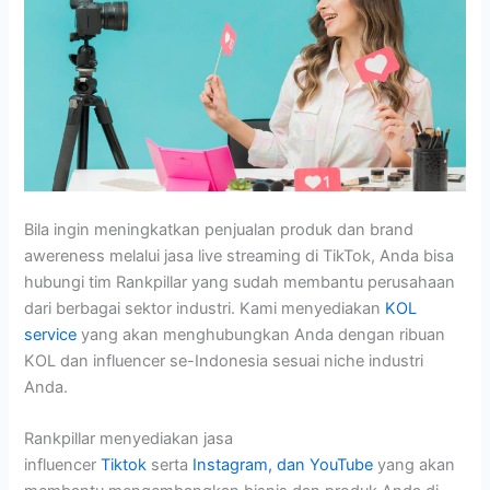
Bila ingin meningkatkan penjualan produk dan brand
awereness melalui jasa live streaming di TikTok, Anda bisa
hubungi tim Rankpillar yang sudah membantu perusahaan
dari berbagai sektor industri. Kami menyediakan
KOL
service
yang akan menghubungkan Anda dengan ribuan
KOL dan influencer se-Indonesia sesuai niche industri
Anda.
Rankpillar menyediakan jasa
influencer
Tiktok
serta
Instagram, dan YouTube
yang akan