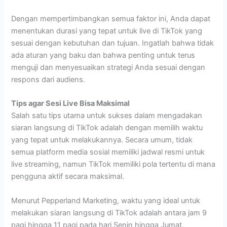
Dengan mempertimbangkan semua faktor ini, Anda dapat
menentukan durasi yang tepat untuk live di TikTok yang
sesuai dengan kebutuhan dan tujuan. Ingatlah bahwa tidak
ada aturan yang baku dan bahwa penting untuk terus
menguji dan menyesuaikan strategi Anda sesuai dengan
respons dari audiens.
Tips agar Sesi Live Bisa Maksimal
Salah satu tips utama untuk sukses dalam mengadakan
siaran langsung di TikTok adalah dengan memilih waktu
yang tepat untuk melakukannya. Secara umum, tidak
semua platform media sosial memiliki jadwal resmi untuk
live streaming, namun TikTok memiliki pola tertentu di mana
pengguna aktif secara maksimal.
Menurut Pepperland Marketing, waktu yang ideal untuk
melakukan siaran langsung di TikTok adalah antara jam 9
pagi hingga 11 pagi pada hari Senin hingga Jumat.