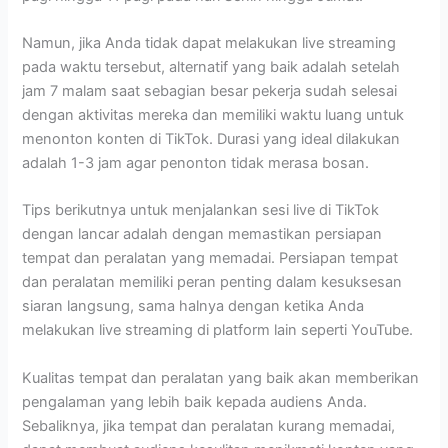
Namun, jika Anda tidak dapat melakukan live streaming
pada waktu tersebut, alternatif yang baik adalah setelah
jam 7 malam saat sebagian besar pekerja sudah selesai
dengan aktivitas mereka dan memiliki waktu luang untuk
menonton konten di TikTok. Durasi yang ideal dilakukan
adalah 1-3 jam agar penonton tidak merasa bosan.
Tips berikutnya untuk menjalankan sesi live di TikTok
dengan lancar adalah dengan memastikan persiapan
tempat dan peralatan yang memadai. Persiapan tempat
dan peralatan memiliki peran penting dalam kesuksesan
siaran langsung, sama halnya dengan ketika Anda
melakukan live streaming di platform lain seperti YouTube.
Kualitas tempat dan peralatan yang baik akan memberikan
pengalaman yang lebih baik kepada audiens Anda.
Sebaliknya, jika tempat dan peralatan kurang memadai,