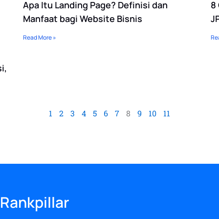
Apa Itu Landing Page? Definisi dan
8
Manfaat bagi Website Bisnis
J
Read More »
Re
i,
1
2
3
4
5
6
7
8
9
10
11
kpillar