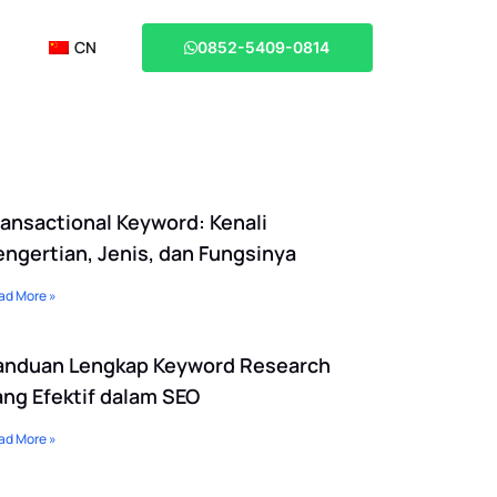
CN
0852-5409-0814
ransactional Keyword: Kenali
engertian, Jenis, dan Fungsinya
ad More »
anduan Lengkap Keyword Research
ang Efektif dalam SEO
ad More »