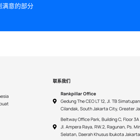
感到满意的部分
联系我们
Rankpillar Office
nesia
Gedung The CEO LT 12, Jl. TB Simatupan
mbuat
Cilandak, South Jakarta City, Greater J
Beltway Office Park, Building C, Floor 3A
Jl. Ampera Raya, RW.2, Ragunan, Ps. Mi
Selatan, Daerah Khusus Ibukota Jakart