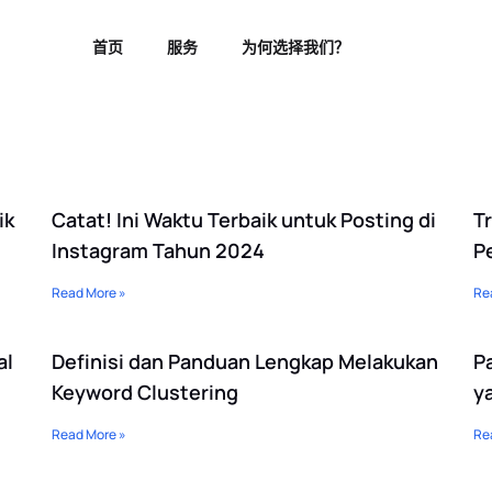
首页
服务
为何选择我们？
Page
Page
Page
Page
Page
Page
Page
Page
Page
Page
Page
ik
Catat! Ini Waktu Terbaik untuk Posting di
T
Instagram Tahun 2024
P
Read More »
Re
al
Definisi dan Panduan Lengkap Melakukan
P
Keyword Clustering
y
Read More »
Re