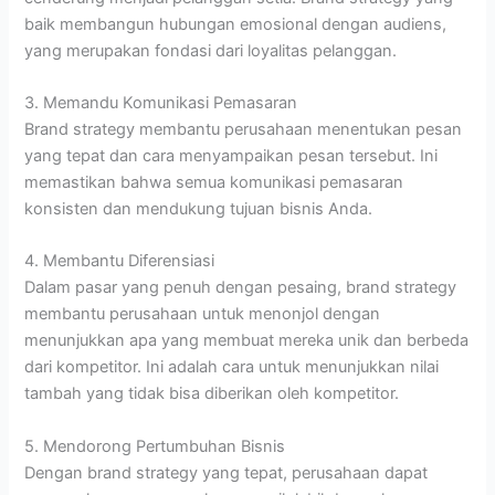
baik membangun hubungan emosional dengan audiens,
yang merupakan fondasi dari loyalitas pelanggan.
3. Memandu Komunikasi Pemasaran
Brand strategy membantu perusahaan menentukan pesan
yang tepat dan cara menyampaikan pesan tersebut. Ini
memastikan bahwa semua komunikasi pemasaran
konsisten dan mendukung tujuan bisnis Anda.
4. Membantu Diferensiasi
Dalam pasar yang penuh dengan pesaing, brand strategy
membantu perusahaan untuk menonjol dengan
menunjukkan apa yang membuat mereka unik dan berbeda
dari kompetitor. Ini adalah cara untuk menunjukkan nilai
tambah yang tidak bisa diberikan oleh kompetitor.
5. Mendorong Pertumbuhan Bisnis
Dengan brand strategy yang tepat, perusahaan dapat