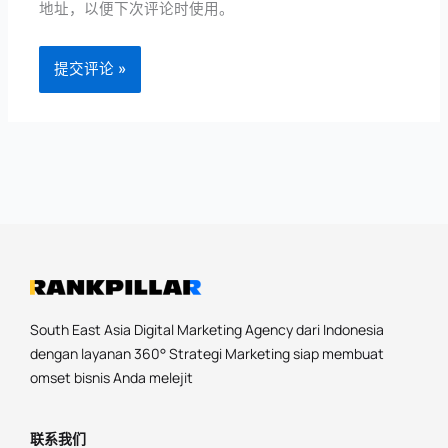
地址，以便下次评论时使用。
South East Asia Digital Marketing Agency dari Indonesia
dengan layanan 360° Strategi Marketing siap membuat
omset bisnis Anda melejit
联系我们