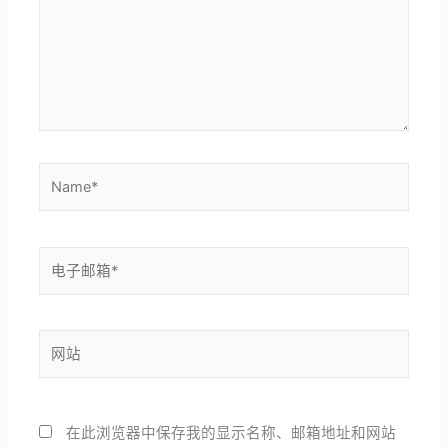
Name*
电
子
邮
箱
网
*
站
在此浏览器中保存我的显示名称、邮箱地址和网站