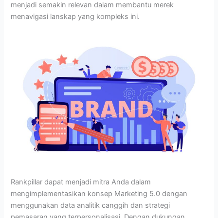
menjadi semakin relevan dalam membantu merek
menavigasi lanskap yang kompleks ini.
Rankpillar dapat menjadi mitra Anda dalam
mengimplementasikan konsep Marketing 5.0 dengan
menggunakan data analitik canggih dan strategi
pemasaran yang terpersonalisasi. Dengan dukungan