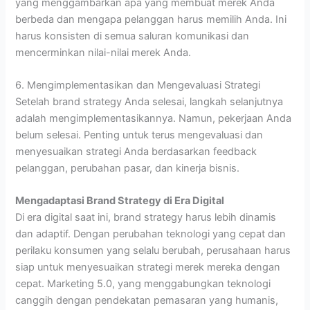
yang menggambarkan apa yang membuat merek Anda
berbeda dan mengapa pelanggan harus memilih Anda. Ini
harus konsisten di semua saluran komunikasi dan
mencerminkan nilai-nilai merek Anda.
6. Mengimplementasikan dan Mengevaluasi Strategi
Setelah brand strategy Anda selesai, langkah selanjutnya
adalah mengimplementasikannya. Namun, pekerjaan Anda
belum selesai. Penting untuk terus mengevaluasi dan
menyesuaikan strategi Anda berdasarkan feedback
pelanggan, perubahan pasar, dan kinerja bisnis.
Mengadaptasi Brand Strategy di Era Digital
Di era digital saat ini, brand strategy harus lebih dinamis
dan adaptif. Dengan perubahan teknologi yang cepat dan
perilaku konsumen yang selalu berubah, perusahaan harus
siap untuk menyesuaikan strategi merek mereka dengan
cepat. Marketing 5.0, yang menggabungkan teknologi
canggih dengan pendekatan pemasaran yang humanis,