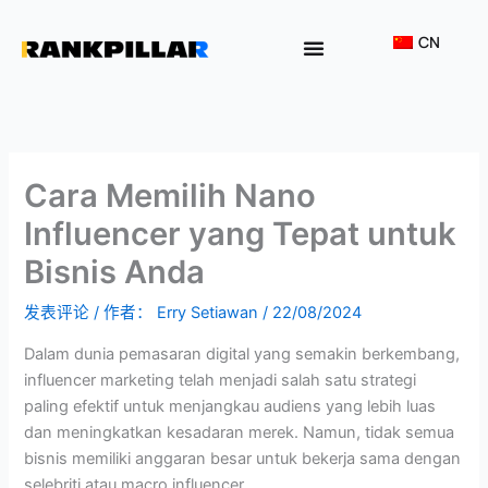
Lewati
ke
CN
konten
为何选择我们？
Cara Memilih Nano
Influencer yang Tepat untuk
Bisnis Anda
发表评论
/ 作者：
Erry Setiawan
/
22/08/2024
Dalam dunia pemasaran digital yang semakin berkembang,
influencer marketing telah menjadi salah satu strategi
paling efektif untuk menjangkau audiens yang lebih luas
dan meningkatkan kesadaran merek. Namun, tidak semua
bisnis memiliki anggaran besar untuk bekerja sama dengan
selebriti atau macro influencer.