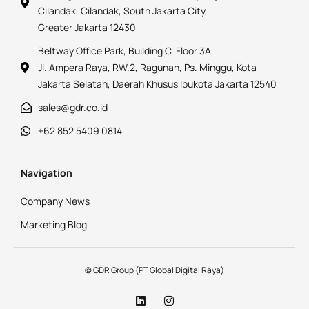
Cilandak, Cilandak, South Jakarta City,
Greater Jakarta 12430
Beltway Office Park, Building C, Floor 3A
Jl. Ampera Raya, RW.2, Ragunan, Ps. Minggu, Kota
Jakarta Selatan, Daerah Khusus Ibukota Jakarta 12540
sales@gdr.co.id
+62 852 5409 0814
Navigation
Company News
Marketing Blog
© GDR Group (PT Global Digital Raya)
L
I
i
n