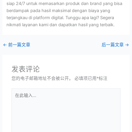
siap 24/7 untuk memasarkan produk dan brand yang bisa
berdampak pada hasil maksimal dengan biaya yang
terjangkau di platform digital. Tunggu apa lagi? Segera
nikmati layanan kami dan dapatkan hasil yang terbaik.
←
前一篇文章
后一篇文章
→
发表评论
您的电子邮箱地址不会被公开。
必填项已用
*
标注
在
此
输
入...