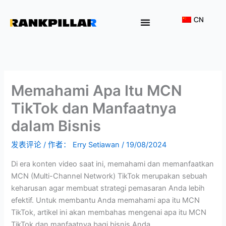
Lewati
ke
CN
konten
为何选择我们？
Memahami Apa Itu MCN
TikTok dan Manfaatnya
dalam Bisnis
发表评论
/ 作者：
Erry Setiawan
/
19/08/2024
Di era konten video saat ini, memahami dan memanfaatkan
MCN (Multi-Channel Network) TikTok merupakan sebuah
keharusan agar membuat strategi pemasaran Anda lebih
efektif. Untuk membantu Anda memahami apa itu MCN
TikTok, artikel ini akan membahas mengenai apa itu MCN
TikTok dan manfaatnya bagi bisnis Anda.