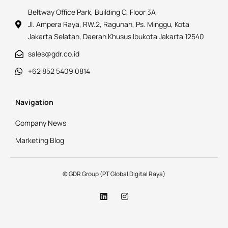
Beltway Office Park, Building C, Floor 3A
Jl. Ampera Raya, RW.2, Ragunan, Ps. Minggu, Kota
Jakarta Selatan, Daerah Khusus Ibukota Jakarta 12540
sales@gdr.co.id
+62 852 5409 0814
Navigation
Company News
Marketing Blog
© GDR Group (PT Global Digital Raya)
L
I
i
n
n
s
k
t
e
a