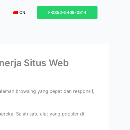
CN
0852-5409-0814
nerja Situs Web
galaman browsing yang cepat dan responsif,
mereka. Salah satu alat yang populer di