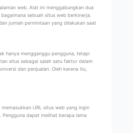
halaman web. Alat ini menggabungkan dua
bagaimana sebuah situs web berkinerja.
an jumlah permintaan yang dilakukan saat
dak hanya mengganggu pengguna, tetapi
n situs sebagai salah satu faktor dalam
nversi dan penjualan. Oleh karena itu,
a memasukkan URL situs web yang ingin
n. Pengguna dapat melihat berapa lama