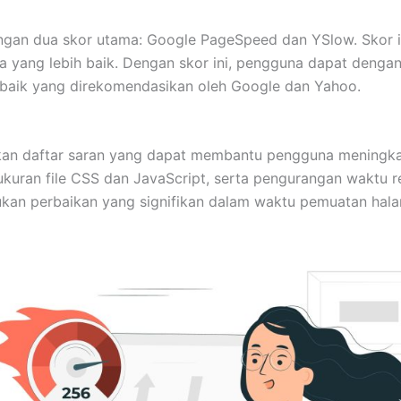
gan dua skor utama: Google PageSpeed dan YSlow. Skor ini
ja yang lebih baik. Dengan skor ini, pengguna dapat denga
erbaik yang direkomendasikan oleh Google dan Yahoo.
ikan daftar saran yang dapat membantu pengguna meningkatk
uran file CSS dan JavaScript, serta pengurangan waktu r
kukan perbaikan yang signifikan dalam waktu pemuatan hal