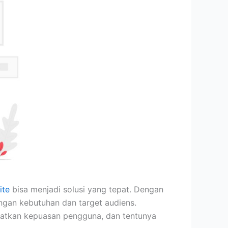
ite
bisa menjadi solusi yang tepat. Dengan
engan kebutuhan dan target audiens.
atkan kepuasan pengguna, dan tentunya