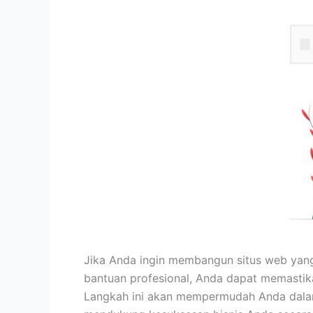
Jika Anda ingin membangun situs web yan
bantuan profesional, Anda dapat memastika
Langkah ini akan mempermudah Anda dalam