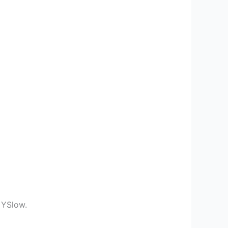
 YSlow.