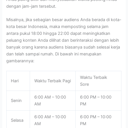
dengan jam-jam tersebut.
Misalnya, jika sebagian besar audiens Anda berada di kota-
kota besar Indonesia, maka memposting selama jam
antara pukul 18:00 hingga 22:00 dapat meningkatkan
peluang konten Anda dilihat dan berinteraksi dengan lebih
banyak orang karena audiens biasanya sudah selesai kerja
dan telah sampai rumah. Di bawah ini merupakan
gambarannya:
Waktu Terbaik
Hari
Waktu Terbaik Pagi
Sore
6:00 AM – 10:00
6:00 PM – 10:00
Senin
AM
PM
6:00 AM – 10:00
6:00 PM – 10:00
Selasa
AM
PM