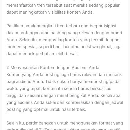
memanfaatkan tren tersebut saat mereka sedang populer
dapat meningkatkan visibilitas konten Anda.
Pastikan untuk mengikuti tren terbaru dan berpartisipasi
dalam tantangan atau hashtag yang relevan dengan brand
Anda. Selain itu, memposting konten yang terkait dengan
momen spesial, seperti hari libur atau peristiwa global, juga
dapat menarik perhatian lebih besar.
7. Menyesuaikan Konten dengan Audiens Anda
Konten yang Anda posting juga harus relevan dan menarik
bagi audiens Anda. Tidak cukup hanya memposting pada
waktu yang tepat, konten itu sendiri harus berkualitas
tinggi dan sesuai dengan minat pengikut Anda. Kenali apa
yang audiens Anda sukai dan kombinasikan dengan jadwal
posting yang optimal untuk hasil terbaik.
Selain itu, pertimbangkan untuk menggunakan format yang