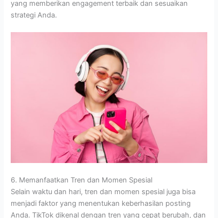
yang memberikan engagement terbaik dan sesuaikan
strategi Anda.
6. Memanfaatkan Tren dan Momen Spesial
Selain waktu dan hari, tren dan momen spesial juga bisa
menjadi faktor yang menentukan keberhasilan posting
Anda. TikTok dikenal dengan tren yang cepat berubah, dan