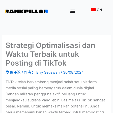
Lewati
ke
CN
konten
为何选择我们？
Strategi Optimalisasi dan
Waktu Terbaik untuk
Posting di TikTok
发表评论
/ 作者：
Erry Setiawan
/
30/08/2024
TikTok telah berkembang menjadi salah satu platform
media sosial paling berpengaruh dalam dunia digital.
Dengan miliaran pengguna aktif, peluang untuk
menjangkau audiens yang lebih luas melalui TikTok sangat
besar. Namun, untuk memaksimalkan potensi ini, Anda
harus memahami kapan waktu terbaik untuk memposting