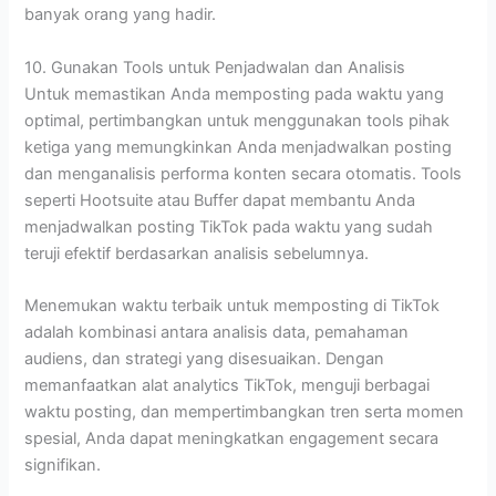
banyak orang yang hadir.
10. Gunakan Tools untuk Penjadwalan dan Analisis
Untuk memastikan Anda memposting pada waktu yang
optimal, pertimbangkan untuk menggunakan tools pihak
ketiga yang memungkinkan Anda menjadwalkan posting
dan menganalisis performa konten secara otomatis. Tools
seperti Hootsuite atau Buffer dapat membantu Anda
menjadwalkan posting TikTok pada waktu yang sudah
teruji efektif berdasarkan analisis sebelumnya.
Menemukan waktu terbaik untuk memposting di TikTok
adalah kombinasi antara analisis data, pemahaman
audiens, dan strategi yang disesuaikan. Dengan
memanfaatkan alat analytics TikTok, menguji berbagai
waktu posting, dan mempertimbangkan tren serta momen
spesial, Anda dapat meningkatkan engagement secara
signifikan.