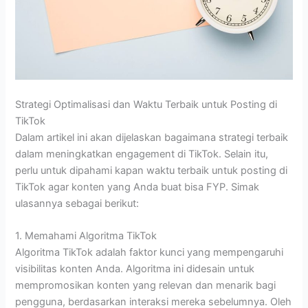
Strategi Optimalisasi dan Waktu Terbaik untuk Posting di
TikTok
Dalam artikel ini akan dijelaskan bagaimana strategi terbaik
dalam meningkatkan engagement di TikTok. Selain itu,
perlu untuk dipahami kapan waktu terbaik untuk posting di
TikTok agar konten yang Anda buat bisa FYP. Simak
ulasannya sebagai berikut:
1. Memahami Algoritma TikTok
Algoritma TikTok adalah faktor kunci yang mempengaruhi
visibilitas konten Anda. Algoritma ini didesain untuk
mempromosikan konten yang relevan dan menarik bagi
pengguna, berdasarkan interaksi mereka sebelumnya. Oleh