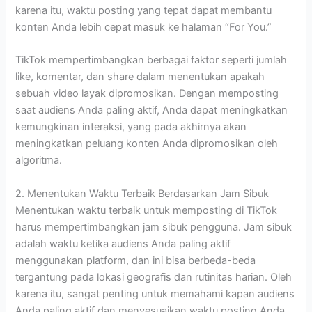
karena itu, waktu posting yang tepat dapat membantu
konten Anda lebih cepat masuk ke halaman “For You.”
TikTok mempertimbangkan berbagai faktor seperti jumlah
like, komentar, dan share dalam menentukan apakah
sebuah video layak dipromosikan. Dengan memposting
saat audiens Anda paling aktif, Anda dapat meningkatkan
kemungkinan interaksi, yang pada akhirnya akan
meningkatkan peluang konten Anda dipromosikan oleh
algoritma.
2. Menentukan Waktu Terbaik Berdasarkan Jam Sibuk
Menentukan waktu terbaik untuk memposting di TikTok
harus mempertimbangkan jam sibuk pengguna. Jam sibuk
adalah waktu ketika audiens Anda paling aktif
menggunakan platform, dan ini bisa berbeda-beda
tergantung pada lokasi geografis dan rutinitas harian. Oleh
karena itu, sangat penting untuk memahami kapan audiens
Anda paling aktif dan menyesuaikan waktu posting Anda