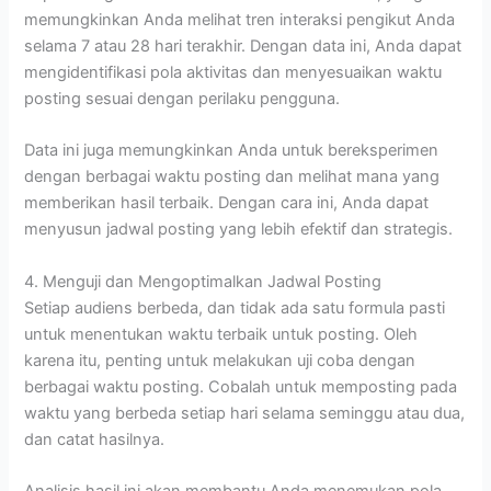
memungkinkan Anda melihat tren interaksi pengikut Anda
selama 7 atau 28 hari terakhir. Dengan data ini, Anda dapat
mengidentifikasi pola aktivitas dan menyesuaikan waktu
posting sesuai dengan perilaku pengguna.
Data ini juga memungkinkan Anda untuk bereksperimen
dengan berbagai waktu posting dan melihat mana yang
memberikan hasil terbaik. Dengan cara ini, Anda dapat
menyusun jadwal posting yang lebih efektif dan strategis.
4. Menguji dan Mengoptimalkan Jadwal Posting
Setiap audiens berbeda, dan tidak ada satu formula pasti
untuk menentukan waktu terbaik untuk posting. Oleh
karena itu, penting untuk melakukan uji coba dengan
berbagai waktu posting. Cobalah untuk memposting pada
waktu yang berbeda setiap hari selama seminggu atau dua,
dan catat hasilnya.
Analisis hasil ini akan membantu Anda menemukan pola