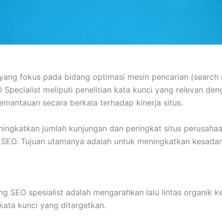
 yang fokus pada bidang optimasi mesin pencarian (search
pecialist meliputi penelitian kata kunci yang relevan den
emantauan secara berkala terhadap kinerja situs.
ingkatkan jumlah kunjungan dan peringkat situs perusahaa
 SEO. Tujuan utamanya adalah untuk meningkatkan kesadara
g SEO spesialist adalah mengarahkan lalu lintas organik k
kata kunci yang ditargetkan.