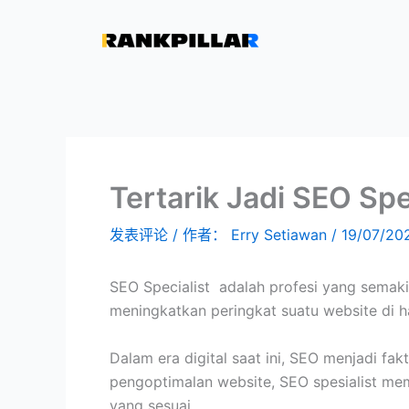
Lewati
ke
konten
Tertarik Jadi SEO Spe
发表评论
/ 作者：
Erry Setiawan
/
19/07/20
SEO Specialist adalah profesi yang semak
meningkatkan peringkat suatu website di ha
Dalam era digital saat ini, SEO menjadi fa
pengoptimalan website, SEO spesialist me
yang sesuai.