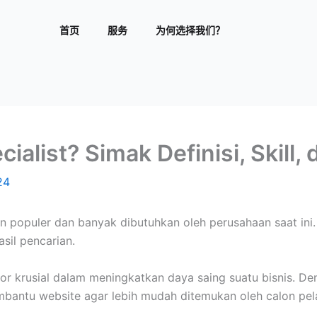
首页
服务
为何选择我们？
cialist? Simak Definisi, Skill
24
in populer dan banyak dibutuhkan oleh perusahaan saat in
sil pencarian.
ktor krusial dalam meningkatkan daya saing suatu bisnis. 
mbantu website agar lebih mudah ditemukan oleh calon pe