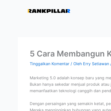
Lewati
ke
konten
5 Cara Membangun Ko
Tinggalkan Komentar
/ Oleh
Erry Setiawan
Marketing 5.0 adalah konsep baru yang m
Bukan hanya sekedar menjual produk atau
memanfaatkan teknologi canggih dan pend
Dengan persaingan yang semakin ketat, pen
Mereka menginginkan hubungan yang autent