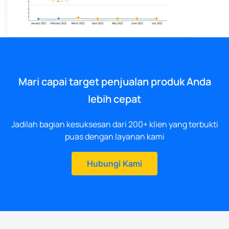
Mari capai target penjualan produk Anda
lebih cepat
Jadilah bagian kesuksesan dari 200+ klien yang terbukti
puas dengan layanan kami
Hubungi Kami