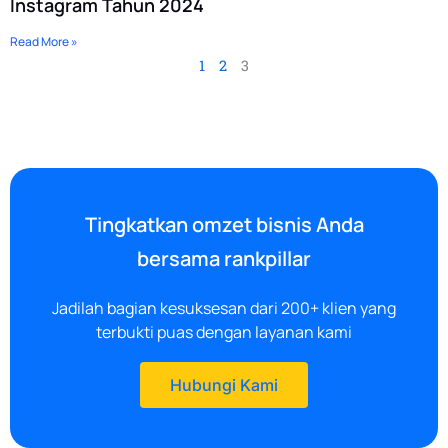
Instagram Tahun 2024
Read More »
1
2
3
Tingkatkan omzet bisnis Anda
bersama rankpillar
Jadilah bagian kesuksesan dari 200+ klien yang
terbukti puas dengan layanan kami
Hubungi Kami