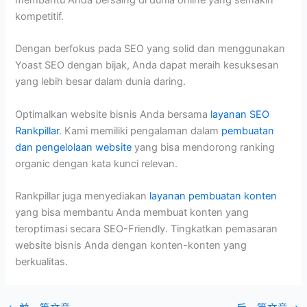
kompetitif.
Dengan berfokus pada SEO yang solid dan menggunakan
Yoast SEO dengan bijak, Anda dapat meraih kesuksesan
yang lebih besar dalam dunia daring.
Optimalkan website bisnis Anda bersama
layanan SEO
Rankpillar
. Kami memiliki pengalaman dalam
pembuatan
dan pengelolaan website
yang bisa mendorong ranking
organic dengan kata kunci relevan.
Rankpillar juga menyediakan
layanan pembuatan konten
yang bisa membantu Anda membuat konten yang
teroptimasi secara SEO-Friendly. Tingkatkan pemasaran
website bisnis Anda dengan konten-konten yang
berkualitas.