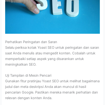
Perhatikan Peringatan dan Saran
Selalu periksa kotak Yoast SEO untuk peringatan dan saran
saat Anda menulis atau mengedit konten. Cobalah untuk
memperbaiki setiap aspek yang disarankan untuk
meningkatkan SEO.
Uji Tampilan di Mesin Pencari
Gunakan fitur pratinjau Yoast SEO untuk melihat bagaimana
judul dan meta deskripsi Anda akan muncul di hasil
pencarian Google. Pastikan mereka menarik perhatian dan
relevan dengan konten Anda.