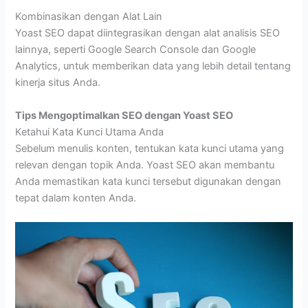
Kombinasikan dengan Alat Lain
Yoast SEO dapat diintegrasikan dengan alat analisis SEO
lainnya, seperti Google Search Console dan Google
Analytics, untuk memberikan data yang lebih detail tentang
kinerja situs Anda.
Tips Mengoptimalkan SEO dengan Yoast SEO
Ketahui Kata Kunci Utama Anda
Sebelum menulis konten, tentukan kata kunci utama yang
relevan dengan topik Anda. Yoast SEO akan membantu
Anda memastikan kata kunci tersebut digunakan dengan
tepat dalam konten Anda.