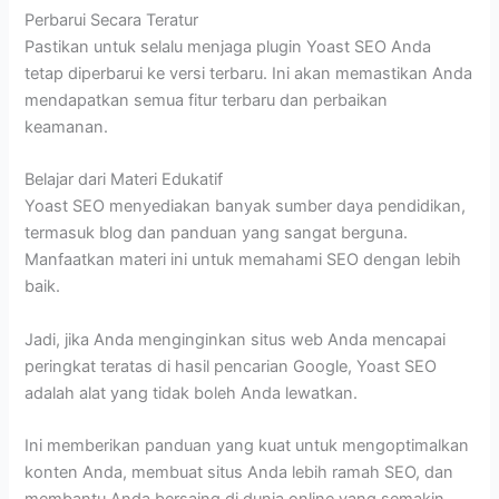
Perbarui Secara Teratur
Pastikan untuk selalu menjaga plugin Yoast SEO Anda
tetap diperbarui ke versi terbaru. Ini akan memastikan Anda
mendapatkan semua fitur terbaru dan perbaikan
keamanan.
Belajar dari Materi Edukatif
Yoast SEO menyediakan banyak sumber daya pendidikan,
termasuk blog dan panduan yang sangat berguna.
Manfaatkan materi ini untuk memahami SEO dengan lebih
baik.
Jadi, jika Anda menginginkan situs web Anda mencapai
peringkat teratas di hasil pencarian Google, Yoast SEO
adalah alat yang tidak boleh Anda lewatkan.
Ini memberikan panduan yang kuat untuk mengoptimalkan
konten Anda, membuat situs Anda lebih ramah SEO, dan
membantu Anda bersaing di dunia online yang semakin