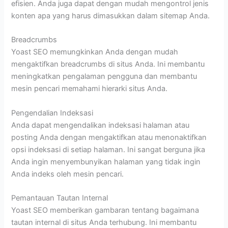
efisien. Anda juga dapat dengan mudah mengontrol jenis
konten apa yang harus dimasukkan dalam sitemap Anda.
Breadcrumbs
Yoast SEO memungkinkan Anda dengan mudah
mengaktifkan breadcrumbs di situs Anda. Ini membantu
meningkatkan pengalaman pengguna dan membantu
mesin pencari memahami hierarki situs Anda.
Pengendalian Indeksasi
Anda dapat mengendalikan indeksasi halaman atau
posting Anda dengan mengaktifkan atau menonaktifkan
opsi indeksasi di setiap halaman. Ini sangat berguna jika
Anda ingin menyembunyikan halaman yang tidak ingin
Anda indeks oleh mesin pencari.
Pemantauan Tautan Internal
Yoast SEO memberikan gambaran tentang bagaimana
tautan internal di situs Anda terhubung. Ini membantu