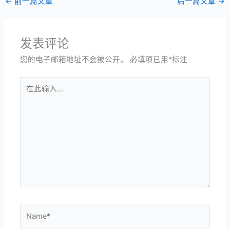
←
前一篇文章
后一篇文章
→
发表评论
您的电子邮箱地址不会被公开。
必填项已用
*
标注
在
此
输
入...
Name*