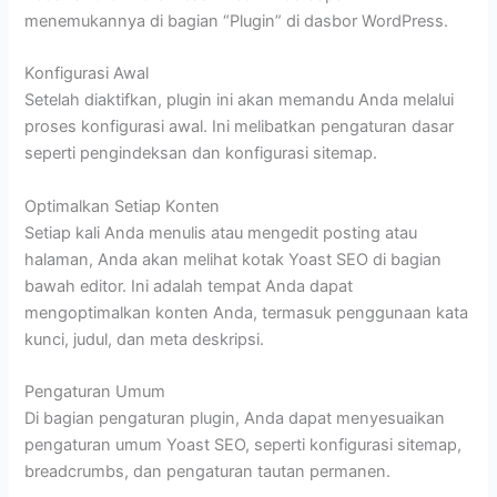
menemukannya di bagian “Plugin” di dasbor WordPress.
Konfigurasi Awal
Setelah diaktifkan, plugin ini akan memandu Anda melalui
proses konfigurasi awal. Ini melibatkan pengaturan dasar
seperti pengindeksan dan konfigurasi sitemap.
Optimalkan Setiap Konten
Setiap kali Anda menulis atau mengedit posting atau
halaman, Anda akan melihat kotak Yoast SEO di bagian
bawah editor. Ini adalah tempat Anda dapat
mengoptimalkan konten Anda, termasuk penggunaan kata
kunci, judul, dan meta deskripsi.
Pengaturan Umum
Di bagian pengaturan plugin, Anda dapat menyesuaikan
pengaturan umum Yoast SEO, seperti konfigurasi sitemap,
breadcrumbs, dan pengaturan tautan permanen.