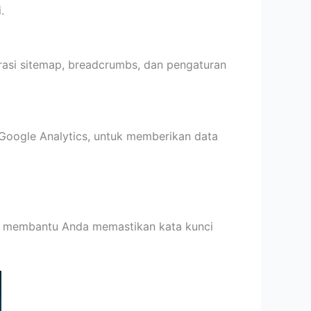
.
rasi sitemap, breadcrumbs, dan pengaturan
 Google Analytics, untuk memberikan data
an membantu Anda memastikan kata kunci