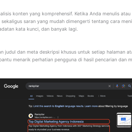
nalisis konten yang komprehensif. Ketika Anda menulis atau
an sekaligus saran yang mudah dimengerti tentang cara me
adatan kata kunci, dan banyak lagi.
udul dan meta deskripsi khusus untuk setiap halaman atau
ntu menarik perhatian pengguna di hasil pencarian dan m