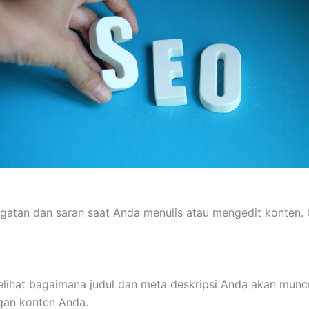
ngatan dan saran saat Anda menulis atau mengedit konten.
elihat bagaimana judul dan meta deskripsi Anda akan muncul
gan konten Anda.