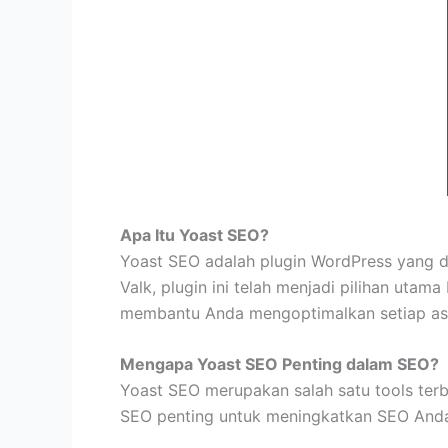
Apa Itu Yoast SEO?
Yoast SEO adalah plugin WordPress yang 
Valk, plugin ini telah menjadi pilihan utam
membantu Anda mengoptimalkan setiap asp
Mengapa Yoast SEO Penting dalam SEO?
Yoast SEO merupakan salah satu tools terb
SEO penting untuk meningkatkan SEO And