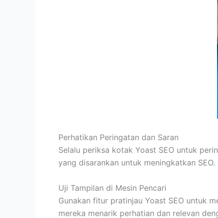
Perhatikan Peringatan dan Saran
Selalu periksa kotak Yoast SEO untuk peri
yang disarankan untuk meningkatkan SEO.
Uji Tampilan di Mesin Pencari
Gunakan fitur pratinjau Yoast SEO untuk m
mereka menarik perhatian dan relevan den