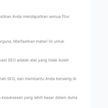
mastikan Anda mendapatkan semua fitur
guna. Manfaatkan materi ini untuk
oast SEO adalah alat yang tidak boleh
amah SEO, dan membantu Anda bersaing di
kesuksesan yang lebih besar dalam dunia