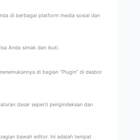
Anda di berbagai platform media sosial dan
sa Anda simak dan ikuti.
menemukannya di bagian “Plugin” di dasbor
ngaturan dasar seperti pengindeksan dan
bagian bawah editor. Ini adalah tempat