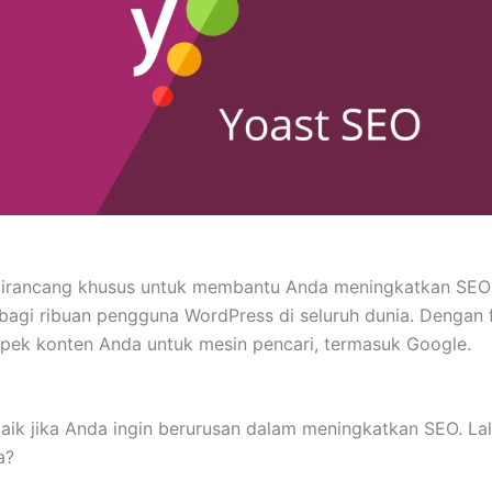
dirancang khusus untuk membantu Anda meningkatkan SEO s
a bagi ribuan pengguna WordPress di seluruh dunia. Dengan 
ek konten Anda untuk mesin pencari, termasuk Google.
aik jika Anda ingin berurusan dalam meningkatkan SEO. La
a?