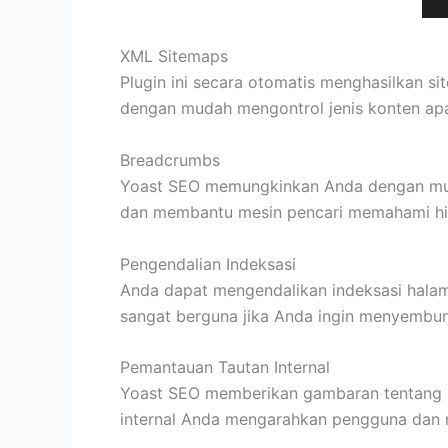
XML Sitemaps
Plugin ini secara otomatis menghasilkan s
dengan mudah mengontrol jenis konten ap
Breadcrumbs
Yoast SEO memungkinkan Anda dengan mud
dan membantu mesin pencari memahami hier
Pengendalian Indeksasi
Anda dapat mengendalikan indeksasi halama
sangat berguna jika Anda ingin menyembuny
Pemantauan Tautan Internal
Yoast SEO memberikan gambaran tentang b
internal Anda mengarahkan pengguna dan m