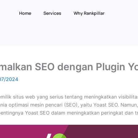
Home
Services
Why Rankpillar
malkan SEO dengan Plugin Y
07/2024
milik situs web yang serius tentang meningkatkan visibilit
dunia optimasi mesin pencari (SEO), yaitu Yoast SEO. Nam
 pentingnya Yoast SEO dalam meningkatkan peringkat dan tr