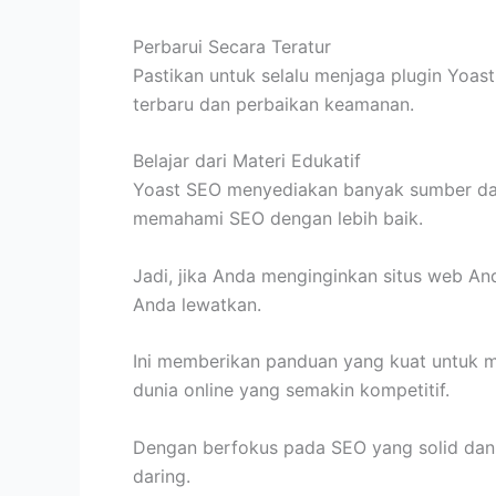
Perbarui Secara Teratur
Pastikan untuk selalu menjaga plugin Yoas
terbaru dan perbaikan keamanan.
Belajar dari Materi Edukatif
Yoast SEO menyediakan banyak sumber day
memahami SEO dengan lebih baik.
Jadi, jika Anda menginginkan situs web And
Anda lewatkan.
Ini memberikan panduan yang kuat untuk 
dunia online yang semakin kompetitif.
Dengan berfokus pada SEO yang solid dan
daring.