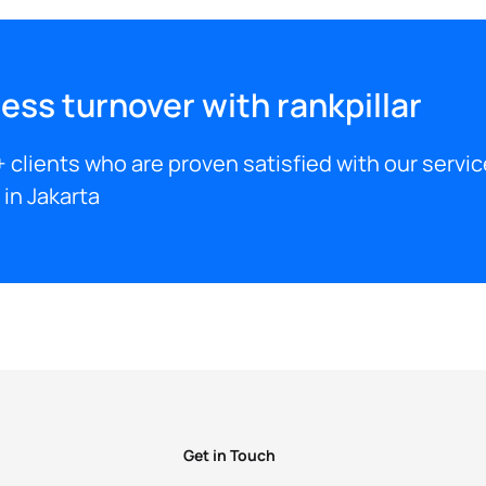
ess turnover with rankpillar
 clients who are proven satisfied with our servic
in Jakarta
Get in Touch