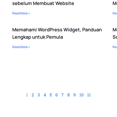
sebelum Membuat Website
M
Read More »
Re
Memahami WordPress Widget, Panduan
M
Lengkap untuk Pemula
S
Read More »
Re
,
1
2
3
4
5
6
7
8
9
10
11