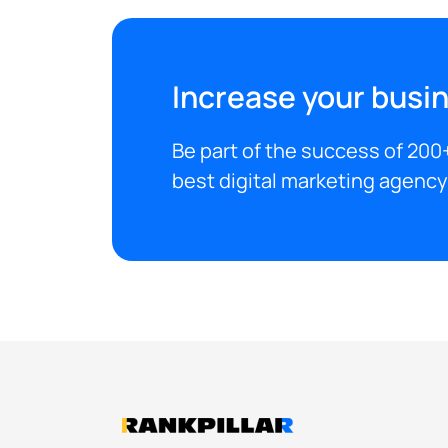
Increase your busin
Be part of the success of 200+
best digital marketing agency 