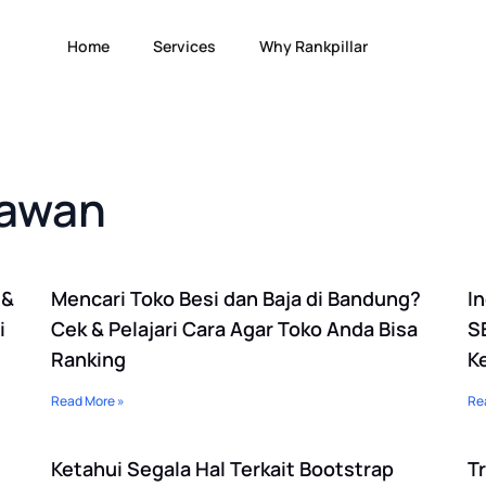
Home
Services
Why Rankpillar
iawan
Page
Page
Page
Page
Page
Page
Page
Page
Page
Page
Page
 &
Mencari Toko Besi dan Baja di Bandung?
I
i
Cek & Pelajari Cara Agar Toko Anda Bisa
SE
Ranking
K
Read More »
Re
Ketahui Segala Hal Terkait Bootstrap
T