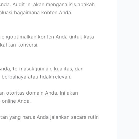
da. Audit ini akan menganalisis apakah
valuasi bagaimana konten Anda
mengoptimalkan konten Anda untuk kata
katkan konversi.
Anda, termasuk jumlah, kualitas, dan
 berbahaya atau tidak relevan.
n otoritas domain Anda. Ini akan
 online Anda.
utan yang harus Anda jalankan secara rutin