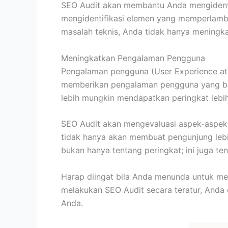
SEO Audit akan membantu Anda mengidentifi
mengidentifikasi elemen yang memperlam
masalah teknis, Anda tidak hanya meningka
Meningkatkan Pengalaman Pengguna
Pengalaman pengguna (User Experience ata
memberikan pengalaman pengguna yang baik.
lebih mungkin mendapatkan peringkat lebih
SEO Audit akan mengevaluasi aspek-aspek
tidak hanya akan membuat pengunjung lebih
bukan hanya tentang peringkat; ini juga 
Harap diingat bila Anda menunda untuk mel
melakukan SEO Audit secara teratur, Anda 
Anda.