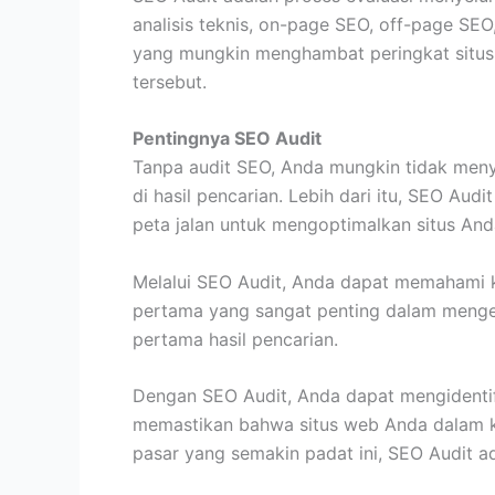
analisis teknis, on-page SEO, off-page SE
yang mungkin menghambat peringkat situs 
tersebut.
Pentingnya SEO Audit
Tanpa audit SEO, Anda mungkin tidak meny
di hasil pencarian. Lebih dari itu, SEO 
peta jalan untuk mengoptimalkan situs Anda 
Melalui SEO Audit, Anda dapat memahami k
pertama yang sangat penting dalam menge
pertama hasil pencarian.
Dengan SEO Audit, Anda dapat mengidentifi
memastikan bahwa situs web Anda dalam kond
pasar yang semakin padat ini, SEO Audit a