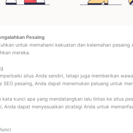
ngalahkan Pesaing
tuhkan untuk memahami kekuatan dan kelemahan pesaing 
ahkan mereka.
ng
perbaiki situs Anda sendiri, tetapi juga memberikan waw
egi SEO pesaing, Anda dapat menemukan peluang untuk men
 kata kunci apa yang mendatangkan lalu lintas ke situs 
 ini, Anda dapat menyesuaikan strategi Anda untuk meman
Kunci