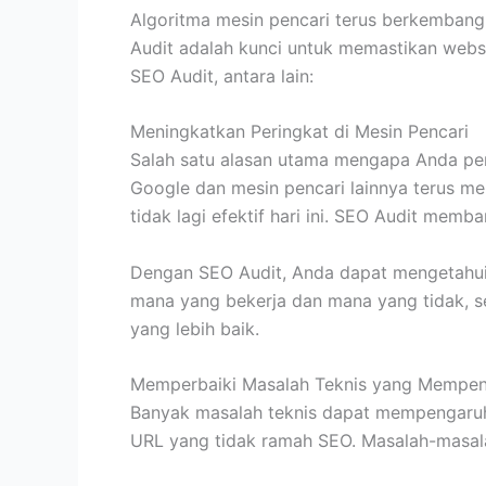
Algoritma mesin pencari terus berkembang 
Audit adalah kunci untuk memastikan webs
SEO Audit, antara lain:
Meningkatkan Peringkat di Mesin Pencari
Salah satu alasan utama mengapa Anda per
Google dan mesin pencari lainnya terus me
tidak lagi efektif hari ini. SEO Audit mem
Dengan SEO Audit, Anda dapat mengetahui 
mana yang bekerja dan mana yang tidak, 
yang lebih baik.
Memperbaiki Masalah Teknis yang Mempeng
Banyak masalah teknis dapat mempengaruhi 
URL yang tidak ramah SEO. Masalah-masalah