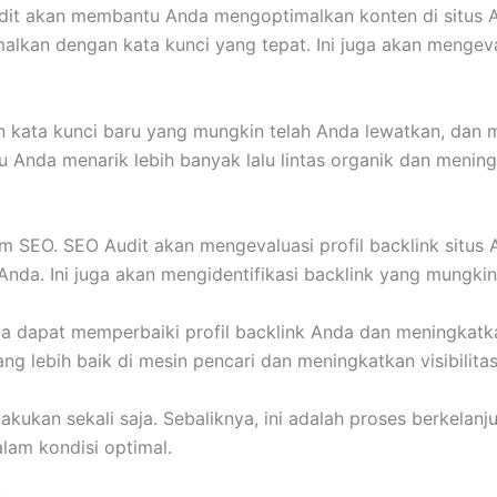
dit akan membantu Anda mengoptimalkan konten di situs An
malkan dengan kata kunci yang tepat. Ini juga akan menge
kata kunci baru yang mungkin telah Anda lewatkan, dan 
u Anda menarik lebih banyak lalu lintas organik dan mening
am SEO. SEO Audit akan mengevaluasi profil backlink situs 
Anda. Ini juga akan mengidentifikasi backlink yang mungkin
a dapat memperbaiki profil backlink Anda dan meningkatka
lebih baik di mesin pencari dan meningkatkan visibilitas
kukan sekali saja. Sebaliknya, ini adalah proses berkelanj
lam kondisi optimal.