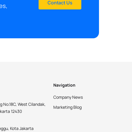
Contact Us
es,
Navigation
Company News
g No.18C, West Cilandak,
Marketing Blog
akarta 12430
nggu, Kota Jakarta