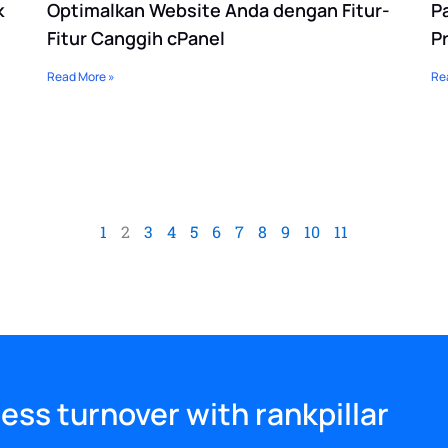
k
Optimalkan Website Anda dengan Fitur-
P
Fitur Canggih cPanel
P
Read More »
Re
1
2
3
4
5
6
7
8
9
10
11
ess turnover with rankpillar