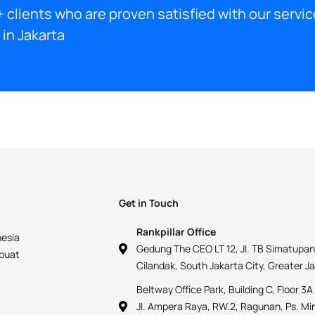
 clients who are proven satisfied with our servic
in Jakarta
Get in Touch
Rankpillar Office
nesia
Gedung The CEO LT 12, Jl. TB Simatupan
mbuat
Cilandak, South Jakarta City, Greater J
Beltway Office Park, Building C, Floor 3A
Jl. Ampera Raya, RW.2, Ragunan, Ps. Mi