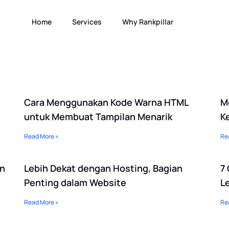
Home
Services
Why Rankpillar
Page
Page
Page
Page
Page
Page
Page
Page
Page
Page
Page
Cara Menggunakan Kode Warna HTML
M
untuk Membuat Tampilan Menarik
K
Read More »
Re
an
Lebih Dekat dengan Hosting, Bagian
7
Penting dalam Website
L
Read More »
Re