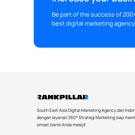
Be part of the success of 200+
best digital marketing agency 
South East Asia Digital Marketing Agency dari Indo
dengan layanan 360° Strategi Marketing siap me
omset bisnis Anda melejit