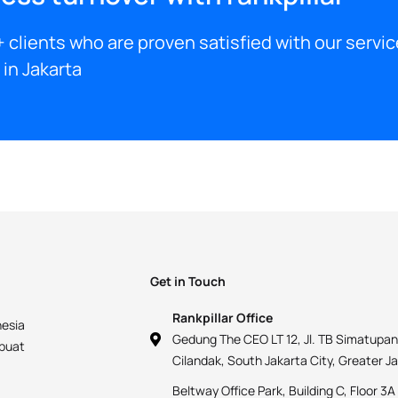
 clients who are proven satisfied with our servic
in Jakarta
Get in Touch
Rankpillar Office
nesia
Gedung The CEO LT 12, Jl. TB Simatupan
mbuat
Cilandak, South Jakarta City, Greater J
Beltway Office Park, Building C, Floor 3A