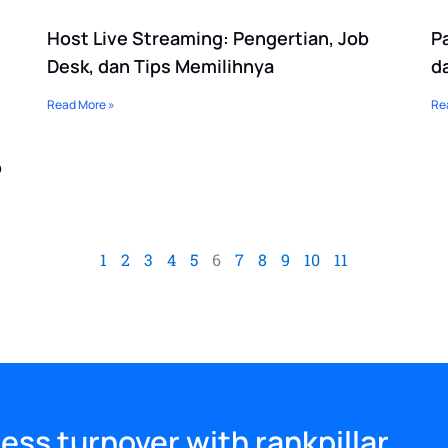
Host Live Streaming: Pengertian, Job
P
Desk, dan Tips Memilihnya
d
Read More »
Re
b
1
2
3
4
5
6
7
8
9
10
11
ess turnover with rankpillar