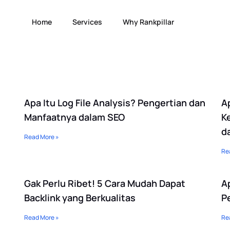
Home
Services
Why Rankpillar
Page
Page
Page
Page
Page
Page
Page
Page
Page
Page
Page
Apa Itu Log File Analysis? Pengertian dan
Ap
Manfaatnya dalam SEO
K
d
Read More »
Re
Gak Perlu Ribet! 5 Cara Mudah Dapat
A
Backlink yang Berkualitas
P
Read More »
Re