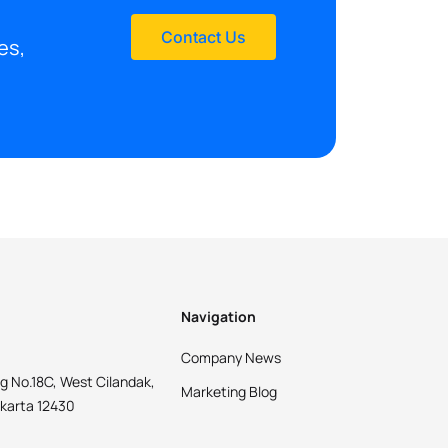
Contact Us
es,
Navigation
Company News
g No.18C, West Cilandak,
Marketing Blog
akarta 12430