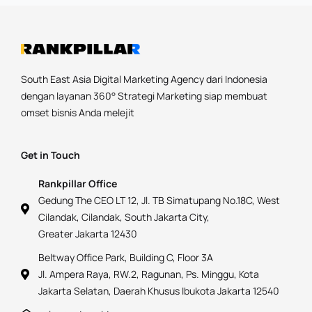
South East Asia Digital Marketing Agency dari Indonesia
dengan layanan 360° Strategi Marketing siap membuat
omset bisnis Anda melejit
Get in Touch
Rankpillar Office
Gedung The CEO LT 12, Jl. TB Simatupang No.18C, West
Cilandak, Cilandak, South Jakarta City,
Greater Jakarta 12430
Beltway Office Park, Building C, Floor 3A
Jl. Ampera Raya, RW.2, Ragunan, Ps. Minggu, Kota
Jakarta Selatan, Daerah Khusus Ibukota Jakarta 12540