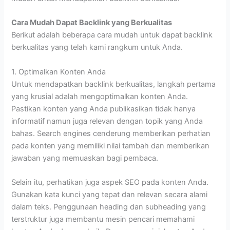
Cara Mudah Dapat Backlink yang Berkualitas
Berikut adalah beberapa cara mudah untuk dapat backlink
berkualitas yang telah kami rangkum untuk Anda.
1. Optimalkan Konten Anda
Untuk mendapatkan backlink berkualitas, langkah pertama
yang krusial adalah mengoptimalkan konten Anda.
Pastikan konten yang Anda publikasikan tidak hanya
informatif namun juga relevan dengan topik yang Anda
bahas.
Search engines cenderung memberikan perhatian
pada konten yang memiliki nilai tambah dan memberikan
jawaban yang memuaskan bagi pembaca.
Selain itu, perhatikan juga aspek SEO pada konten Anda.
Gunakan kata kunci yang tepat dan relevan secara alami
dalam teks. Penggunaan heading dan subheading yang
terstruktur juga membantu mesin pencari memahami