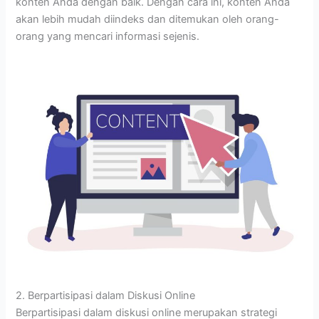
konten Anda dengan baik. Dengan cara ini, konten Anda
akan lebih mudah diindeks dan ditemukan oleh orang-
orang yang mencari informasi sejenis.
2. Berpartisipasi dalam Diskusi Online
Berpartisipasi dalam diskusi online merupakan strategi