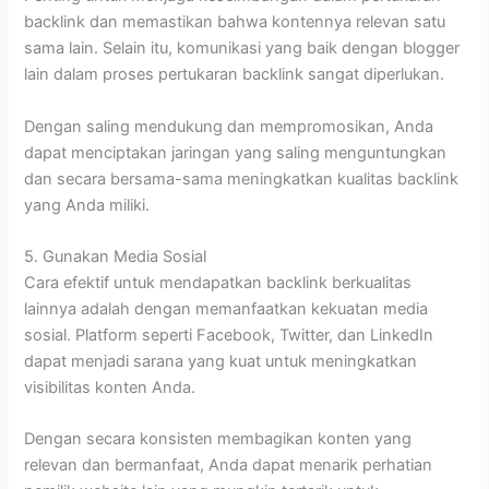
backlink dan memastikan bahwa kontennya relevan satu
sama lain. Selain itu, komunikasi yang baik dengan blogger
lain dalam proses pertukaran backlink sangat diperlukan.
Dengan saling mendukung dan mempromosikan, Anda
dapat menciptakan jaringan yang saling menguntungkan
dan secara bersama-sama meningkatkan kualitas backlink
yang Anda miliki.
5. Gunakan Media Sosial
Cara efektif untuk mendapatkan backlink berkualitas
lainnya adalah dengan memanfaatkan kekuatan media
sosial. Platform seperti Facebook, Twitter, dan LinkedIn
dapat menjadi sarana yang kuat untuk meningkatkan
visibilitas konten Anda.
Dengan secara konsisten membagikan konten yang
relevan dan bermanfaat, Anda dapat menarik perhatian