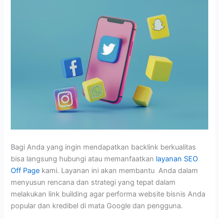
Bagi Anda yang ingin mendapatkan backlink berkualitas
bisa langsung hubungi atau memanfaatkan
layanan SEO
Off Page
kami. Layanan ini akan membantu Anda dalam
menyusun rencana dan strategi yang tepat dalam
melakukan link building agar performa website bisnis Anda
popular dan kredibel di mata Google dan pengguna.