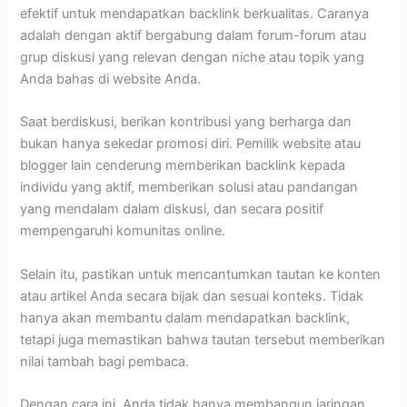
efektif untuk mendapatkan backlink berkualitas. Caranya
adalah dengan aktif bergabung dalam forum-forum atau
grup diskusi yang relevan dengan niche atau topik yang
Anda bahas di website Anda.
Saat berdiskusi, berikan kontribusi yang berharga dan
bukan hanya sekedar promosi diri. Pemilik website atau
blogger lain cenderung memberikan backlink kepada
individu yang aktif, memberikan solusi atau pandangan
yang mendalam dalam diskusi, dan secara positif
mempengaruhi komunitas online.
Selain itu, pastikan untuk mencantumkan tautan ke konten
atau artikel Anda secara bijak dan sesuai konteks. Tidak
hanya akan membantu dalam mendapatkan backlink,
tetapi juga memastikan bahwa tautan tersebut memberikan
nilai tambah bagi pembaca.
Dengan cara ini, Anda tidak hanya membangun jaringan