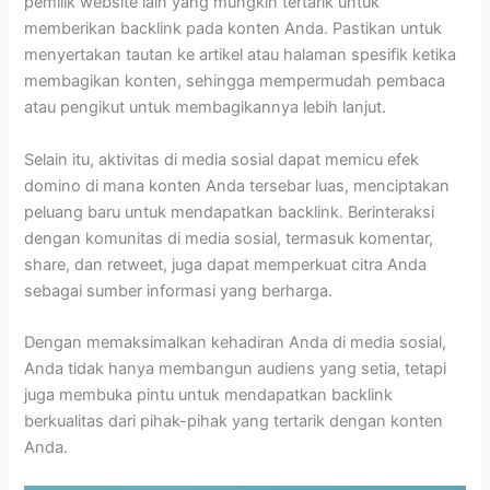
pemilik website lain yang mungkin tertarik untuk
memberikan backlink pada konten Anda. Pastikan untuk
menyertakan tautan ke artikel atau halaman spesifik ketika
membagikan konten, sehingga mempermudah pembaca
atau pengikut untuk membagikannya lebih lanjut.
Selain itu, aktivitas di media sosial dapat memicu efek
domino di mana konten Anda tersebar luas, menciptakan
peluang baru untuk mendapatkan backlink. Berinteraksi
dengan komunitas di media sosial, termasuk komentar,
share, dan retweet, juga dapat memperkuat citra Anda
sebagai sumber informasi yang berharga.
Dengan memaksimalkan kehadiran Anda di media sosial,
Anda tidak hanya membangun audiens yang setia, tetapi
juga membuka pintu untuk mendapatkan backlink
berkualitas dari pihak-pihak yang tertarik dengan konten
Anda.