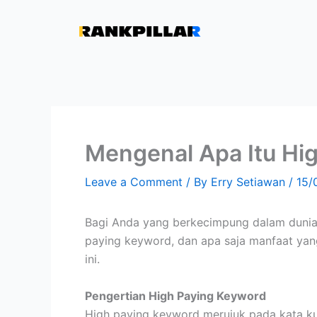
Lewati
ke
konten
Mengenal Apa Itu Hi
Leave a Comment
/ By
Erry Setiawan
/
15/
Bagi Anda yang berkecimpung dalam dunia 
paying keyword, dan apa saja manfaat yang
ini.
Pengertian High Paying Keyword
High paying keyword merujuk pada kata kunc