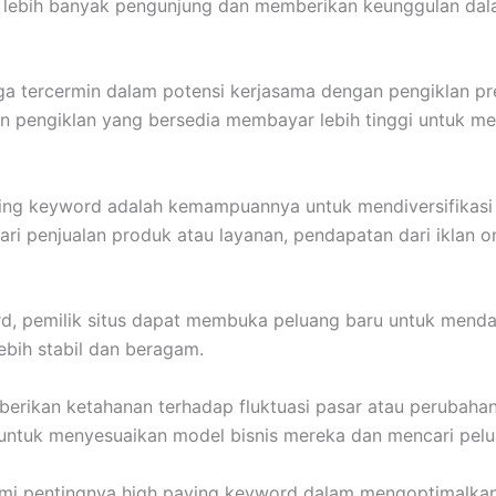
ik lebih banyak pengunjung dan memberikan keunggulan da
juga tercermin dalam potensi kerjasama dengan pengiklan 
n pengiklan yang bersedia membayar lebih tinggi untuk me
ing keyword adalah kemampuannya untuk mendiversifikasi s
ri penjualan produk atau layanan, pendapatan dari iklan 
 pemilik situs dapat membuka peluang baru untuk mendapa
bih stabil dan beragam.
erikan ketahanan terhadap fluktuasi pasar atau perubahan
us untuk menyesuaikan model bisnis mereka dan mencari pel
mi pentingnya high paying keyword dalam mengoptimalkan