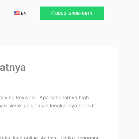
EN
0852-5409-0814
atnya
 paying keyword. Apa sebenarnya high
mari simak penjelasan lengkapnya berikut
eks iklan online. Artinya, ketika pengguna