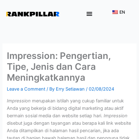
Lewati
ke
EN
konten
Why Rankpillar
Impression: Pengertian,
Tipe, Jenis dan Cara
Meningkatkannya
Leave a Comment
/ By
Erry Setiawan
/
02/08/2024
Impression
merupakan istilah yang cukup familiar untuk
Anda yang bekerja di bidang digital marketing atau aktif
bermain sosial media dan website setiap hari.
Impression
disebut juga dengan tayangan atau berapa kali link website
Anda ditampilkan di halaman hasil pencarian, jika ada
tautan di bagian bawah halaman hasil dan pengguna tidak