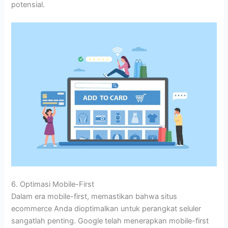
potensial.
6. Optimasi Mobile-First
Dalam era mobile-first, memastikan bahwa situs
ecommerce Anda dioptimalkan untuk perangkat seluler
sangatlah penting. Google telah menerapkan mobile-first