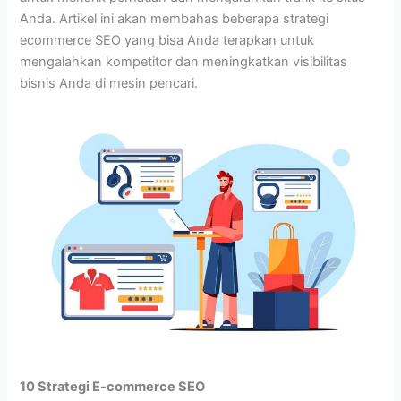
Anda.
Artikel ini akan membahas beberapa strategi
ecommerce SEO yang bisa Anda terapkan untuk
mengalahkan kompetitor dan meningkatkan visibilitas
bisnis Anda di mesin pencari.
10 Strategi E-commerce SEO