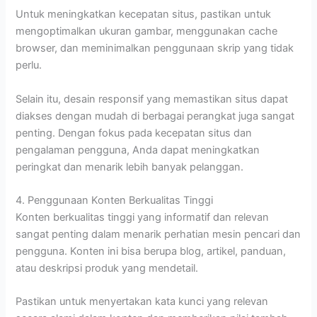
Untuk meningkatkan kecepatan situs, pastikan untuk
mengoptimalkan ukuran gambar, menggunakan cache
browser, dan meminimalkan penggunaan skrip yang tidak
perlu.
Selain itu, desain responsif yang memastikan situs dapat
diakses dengan mudah di berbagai perangkat juga sangat
penting. Dengan fokus pada kecepatan situs dan
pengalaman pengguna, Anda dapat meningkatkan
peringkat dan menarik lebih banyak pelanggan.
4. Penggunaan Konten Berkualitas Tinggi
Konten berkualitas tinggi yang informatif dan relevan
sangat penting dalam menarik perhatian mesin pencari dan
pengguna. Konten ini bisa berupa blog, artikel, panduan,
atau deskripsi produk yang mendetail.
Pastikan untuk menyertakan kata kunci yang relevan