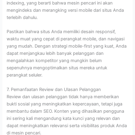
indexing, yang berarti bahwa mesin pencari ini akan
mengindeks dan merangking versi mobile dari situs Anda
terlebih dahulu.
Pastikan bahwa situs Anda memiliki desain responsif,
waktu muat yang cepat di perangkat mobile, dan navigasi
yang mudah. Dengan strategi mobile-first yang kuat, Anda
dapat menjangkau lebih banyak pelanggan dan
mengalahkan kompetitor yang mungkin belum
sepenuhnya mengoptimalkan situs mereka untuk
perangkat seluler.
7. Pemanfaatan Review dan Ulasan Pelanggan
Review dan ulasan pelanggan tidak hanya memberikan
bukti sosial yang meningkatkan kepercayaan, tetapi juga
membantu dalam SEO. Konten yang dihasilkan pengguna
ini sering kali mengandung kata kunci yang relevan dan
dapat meningkatkan relevansi serta visibilitas produk Anda
di mesin pencari.