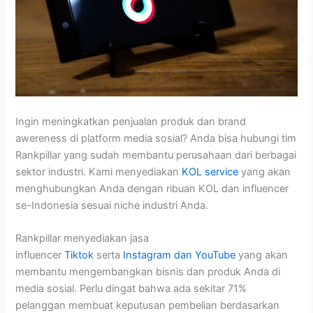
Ingin meningkatkan penjualan produk dan brand
awereness di platform media sosial? Anda bisa hubungi tim
Rankpillar yang sudah membantu perusahaan dari berbagai
sektor industri. Kami menyediakan
KOL service
yang akan
menghubungkan Anda dengan ribuan KOL dan influencer
se-Indonesia sesuai niche industri Anda.
Rankpillar menyediakan jasa
influencer
Tiktok
serta
Instagram dan YouTube
yang akan
membantu mengembangkan bisnis dan produk Anda di
media sosial. Perlu dingat bahwa ada sekitar 71%
pelanggan membuat keputusan pembelian berdasarkan