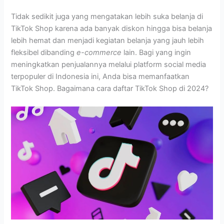
Tidak sedikit juga yang mengatakan lebih suka belanja di
TikTok Shop karena ada banyak diskon hingga bisa belanja
lebih hemat dan menjadi kegiatan belanja yang jauh lebih
fleksibel dibanding
e-commerce
lain. Bagi yang ingin
meningkatkan penjualannya melalui platform social media
terpopuler di Indonesia ini, Anda bisa memanfaatkan
TikTok Shop. Bagaimana cara daftar TikTok Shop di 2024?